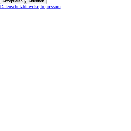
Akzeptieren
Ablehnen
97342 Marktsteft
Datenschutzhinweise
Impressum