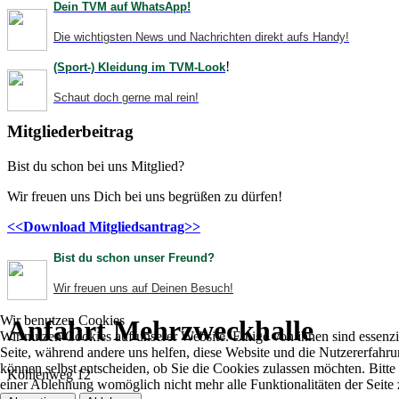
Dein TVM auf WhatsApp!
Die wichtigsten News und Nachrichten direkt aufs Handy!
!
(Sport-) Kleidung im TVM-Look
Schaut doch gerne mal rein!
Mitgliederbeitrag
Bist du schon bei uns Mitglied?
Wir freuen uns Dich bei uns begrüßen zu dürfen!
<<Download Mitgliedsantrag>>
Bist
du schon
unser Freund?
Wir freuen uns auf Deinen Besuch!
Wir benutzen Cookies
Anfahrt Mehrzweckhalle
Wir nutzen Cookies auf unserer Website. Einige von ihnen sind essenzie
Seite, während andere uns helfen, diese Website und die Nutzererfahru
können selbst entscheiden, ob Sie die Cookies zulassen möchten. Bitte 
Köhlenweg 12
einer Ablehnung womöglich nicht mehr alle Funktionalitäten der Seite