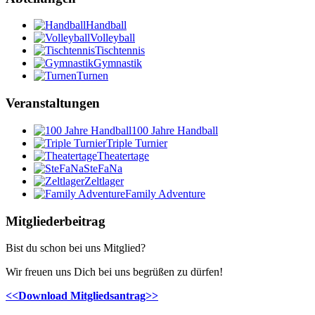
Handball
Volleyball
Tischtennis
Gymnastik
Turnen
Veranstaltungen
100 Jahre Handball
Triple Turnier
Theatertage
SteFaNa
Zeltlager
Family Adventure
Mitgliederbeitrag
Bist du schon bei uns Mitglied?
Wir freuen uns Dich bei uns begrüßen zu dürfen!
<<Download Mitgliedsantrag>>