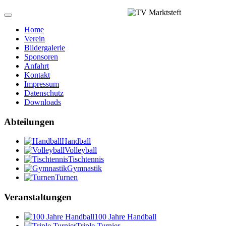
Home
Verein
Bildergalerie
Sponsoren
Anfahrt
Kontakt
Impressum
Datenschutz
Downloads
Abteilungen
Handball
Volleyball
Tischtennis
Gymnastik
Turnen
Veranstaltungen
100 Jahre Handball
Triple Turnier