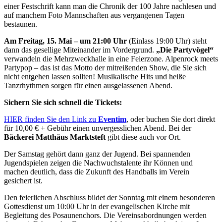
einer Festschrift kann man die Chronik der 100 Jahre nachlesen und
auf manchem Foto Mannschaften aus vergangenen Tagen
bestaunen.
Am Freitag, 15. Mai – um 21:00 Uhr
(Einlass 19:00 Uhr) steht
dann das gesellige Miteinander im Vordergrund.
„Die Partyvögel“
verwandeln die Mehrzweckhalle in eine Feierzone. Alpenrock meets
Partypop – das ist das Motto der mitreißenden Show, die Sie sich
nicht entgehen lassen sollten! Musikalische Hits und heiße
Tanzrhythmen sorgen für einen ausgelassenen Abend.
Sichern Sie sich schnell die Tickets:
HIER
finden Sie den Link zu
Eventim
, oder buchen Sie dort direkt
für 10,00 € + Gebühr einen unvergesslichen Abend. Bei der
Bäckerei Matthäus Marktsteft
gibt diese auch vor Ort.
Der Samstag gehört dann ganz der Jugend. Bei spannenden
Jugendspielen zeigen die Nachwuchstalente ihr Können und
machen deutlich, dass die Zukunft des Handballs im Verein
gesichert ist.
Den feierlichen Abschluss bildet der Sonntag mit einem besonderen
Gottesdienst um 10:00 Uhr in der evangelischen Kirche mit
Begleitung des Posaunenchors. Die Vereinsabordnungen werden