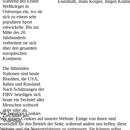
während des Ersten
Eisenhuth, Hans Kosper, Jürgen Kräme
Weltkrieges in
Osteuropa ein, wo sie
sich zu einem sehr
populären Sport
entwickelte. Bis zur
Mitte des 20.
Jahrhunderts
verbreitete sie sich
über den gesamten
europäischen
Kontinent.
Die führenden
Nationen sind heute
Brasilien, die USA,
Italien und Russland.
Nach Schätzungen der
FIBV beteiligen sich
heute ein Sechstel aller
Menschen weltweit
aktiv oder als
Wir benutzen Cookies
Zuschauer am
Wir nutzen Cookies auf unserer Website. Einige von ihnen sind
Volleyball.
essenziell für den Betrieb der Seite, während andere uns helfen, diese
Website und die Nutzererfahrung zu verbessern. Sie können selbst