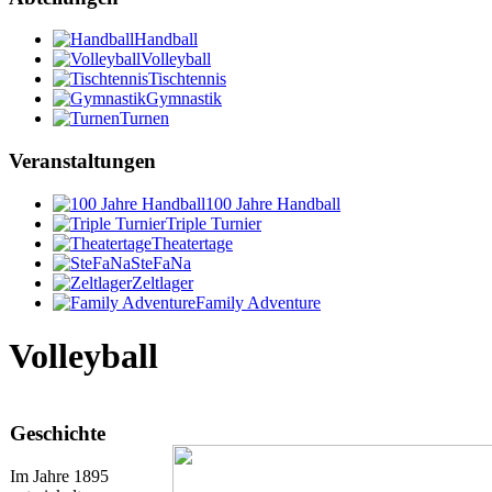
Handball
Volleyball
Tischtennis
Gymnastik
Turnen
Veranstaltungen
100 Jahre Handball
Triple Turnier
Theatertage
SteFaNa
Zeltlager
Family Adventure
Volleyball
Geschichte
Im Jahre 1895