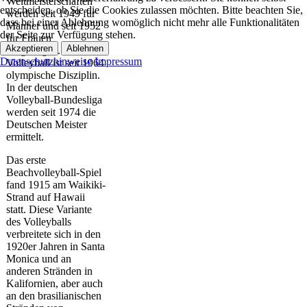
Weltmeisterschaften
entscheiden, ob Sie die Cookies zulassen möchten. Bitte beachten Sie,
werden seit 1949 für
dass bei einer Ablehnung womöglich nicht mehr alle Funktionalitäten
Männer und seit 1952
der Seite zur Verfügung stehen.
für Frauen
Akzeptieren
Ablehnen
ausgetragen.
Datenschutzhinweise
Impressum
Volleyball ist seit 1964
olympische Disziplin.
In der deutschen
Volleyball-Bundesliga
werden seit 1974 die
Deutschen Meister
ermittelt.
Das erste
Beachvolleyball-Spiel
fand 1915 am Waikiki-
Strand auf Hawaii
statt. Diese Variante
des Volleyballs
verbreitete sich in den
1920er Jahren in Santa
Monica und an
anderen Stränden in
Kalifornien, aber auch
an den brasilianischen