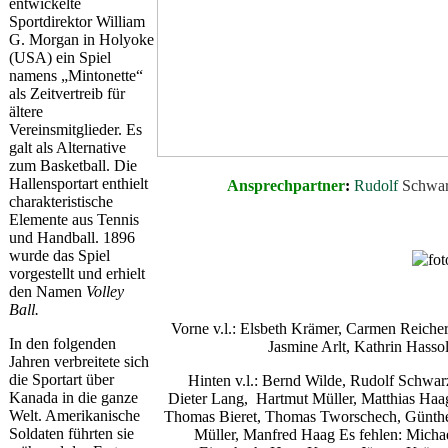
entwickelte
Sportdirektor William
G. Morgan in Holyoke
(USA) ein Spiel
namens „Mintonette“
als Zeitvertreib für
ältere
Vereinsmitglieder. Es
galt als Alternative
zum Basketball. Die
Hallensportart enthielt
Ansprechpartner
:
Rudolf
Schwa
charakteristische
Elemente aus Tennis
und Handball. 1896
wurde das Spiel
vorgestellt und erhielt
den Namen
Volley
Ball.
Vorne v.l.: Elsbeth Krämer, Carmen Reicher
In den folgenden
Jasmine Arlt, Kathrin Hasso
Jahren verbreitete sich
die Sportart über
Hinten v.l.: Bernd Wilde, Rudolf Schwar
Kanada in die ganze
Dieter Lang, Hartmut Müller, Matthias Haa
Welt. Amerikanische
Thomas Bieret, Thomas Tworschech, Günth
Soldaten führten sie
Müller, Manfred Haag Es fehlen: Micha