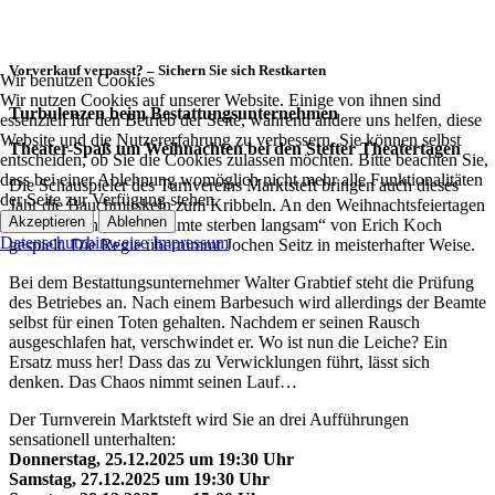
Vorverkauf verpasst? – Sichern Sie sich Restkarten
Wir benutzen Cookies
Wir nutzen Cookies auf unserer Website. Einige von ihnen sind
Turbulen
zen beim Bestattungsunternehmen
essenziell für den Betrieb der Seite, während andere uns helfen, diese
Website und die Nutzererfahrung zu verbessern. Sie können selbst
Theater-Spaß um Weihnachten
bei den
Stefter
Theatertage
n
entscheiden, ob Sie die Cookies zulassen möchten. Bitte beachten Sie,
dass bei einer Ablehnung womöglich nicht mehr alle Funktionalitäten
Die Schauspieler des Turnvereins Marktsteft bringen auch dieses
der Seite zur Verfügung stehen.
Jahr die Bauchmuskeln zum Kribbeln. An den Weihnachtsfeiertagen
Akzeptieren
Ablehnen
wird der Schwank „Beamte sterben langsam“ von Erich Koch
Datenschutzhinweise
Impressum
gespielt. Die Regie übernimmt Jochen Seitz in meisterhafter Weise.
Bei dem Bestattungsunternehmer Walter Grabtief steht die Prüfung
des Betriebes an. Nach einem Barbesuch wird allerdings der Beamte
selbst für einen Toten gehalten. Nachdem er seinen Rausch
ausgeschlafen hat, verschwindet er. Wo ist nun die Leiche? Ein
Ersatz muss her! Dass das zu Verwicklungen führt, lässt sich
denken. Das Chaos nimmt seinen Lauf…
Der Turnverein Marktsteft wird Sie an drei Aufführungen
sensationell unterhalten:
Donnerstag, 25.12.2025 um 19:30 Uhr
Samstag, 27.12.2025 um 19:30 Uhr