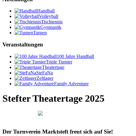
Handball
Volleyball
Tischtennis
Gymnastik
Turnen
Veranstaltungen
100 Jahre Handball
Triple Turnier
Theatertage
SteFaNa
Zeltlager
Family Adventure
Stefter Theatertage 2025
Der Turnverein Marktsteft freut sich auf Sie!