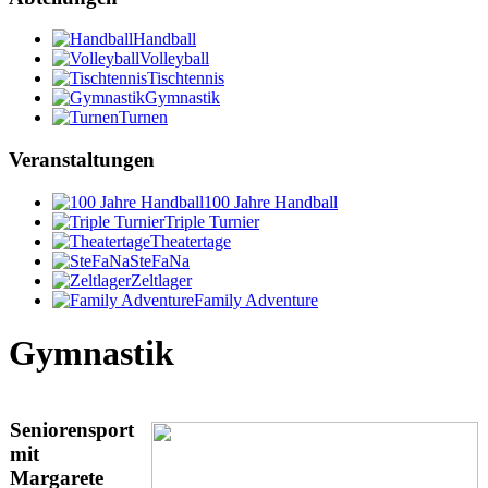
Handball
Volleyball
Tischtennis
Gymnastik
Turnen
Veranstaltungen
100 Jahre Handball
Triple Turnier
Theatertage
SteFaNa
Zeltlager
Family Adventure
Gymnastik
Seniorensport
mit
Margarete