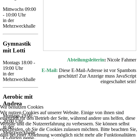
Mittwochs 09:00
- 10:00 Uhr
in der
Mehrzweckhalle
Gymnastik
mit Lotti
Abteilungsleiterin
:
Nicole Fahmer
Montags 18:00 -
19:00 Uhr
E-Mail:
Diese E-Mail-Adresse ist vor Spambots
in der
geschützt! Zur Anzeige muss JavaScript
Mehrzweckhalle
eingeschaltet sein!
Aerobic mit
Andrea
Wir benutzen Cookies
Wir nutzen Cookies auf unserer Website. Einige von ihnen sind
Montags 19:00 -
essenziell für den Betrieb der Seite, während andere uns helfen, diese
20:00 Uhr
Website und die Nutzererfahrung zu verbessern. Sie können selbst
in der
entscheiden, ob Sie die Cookies zulassen möchten. Bitte beachten Sie,
Mehrzweckhalle
dass bei einer Ablehnung womöglich nicht mehr alle Funktionalitäten
Es dürfen gerne