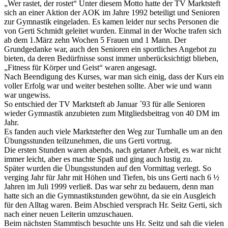
„Wer rastet, der rostet“ Unter diesem Motto hatte der TV Marktsteft
sich an einer Aktion der AOK im Jahre 1992 beteiligt und Senioren
zur Gymnastik eingeladen. Es kamen leider nur sechs Personen die
von Gerti Schmidt geleitet wurden. Einmal in der Woche trafen sich
ab dem 1.März zehn Wochen 5 Frauen und 1 Mann. Der
Grundgedanke war, auch den Senioren ein sportliches Angebot zu
bieten, da deren Bedürfnisse sonst immer unberücksichtigt blieben,
„Fitness für Körper und Geist“ waren angesagt.
Nach Beendigung des Kurses, war man sich einig, dass der Kurs ein
voller Erfolg war und weiter bestehen sollte. Aber wie und wann
war ungewiss.
So entschied der TV Marktsteft ab Januar ´93 für alle Senioren
wieder Gymnastik anzubieten zum Mitgliedsbeitrag von 40 DM im
Jahr.
Es fanden auch viele Marktstefter den Weg zur Turnhalle um an den
Übungsstunden teilzunehmen, die uns Gerti vortrug.
Die ersten Stunden waren abends, nach getaner Arbeit, es war nicht
immer leicht, aber es machte Spaß und ging auch lustig zu.
Später wurden die Übungsstunden auf den Vormittag verlegt. So
verging Jahr für Jahr mit Höhen und Tiefen, bis uns Gerti nach 6 ½
Jahren im Juli 1999 verließ. Das war sehr zu bedauern, denn man
hatte sich an die Gymnastikstunden gewöhnt, da sie ein Ausgleich
für den Alltag waren. Beim Abschied versprach Hr. Seitz Gerti, sich
nach einer neuen Leiterin umzuschauen.
Beim nächsten Stammtisch besuchte uns Hr. Seitz und sah die vielen