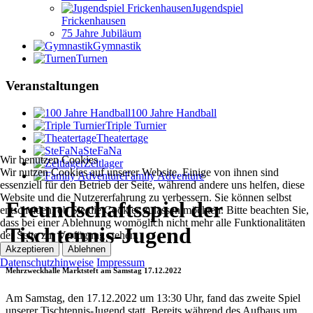
Jugendspiel
Frickenhausen
75 Jahre Jubiläum
Gymnastik
Turnen
Veranstaltungen
100 Jahre Handball
Triple Turnier
Theatertage
SteFaNa
Wir benutzen Cookies
Zeltlager
Wir nutzen Cookies auf unserer Website. Einige von ihnen sind
Family Adventure
essenziell für den Betrieb der Seite, während andere uns helfen, diese
Website und die Nutzererfahrung zu verbessern. Sie können selbst
Freundschaftsspiel der
entscheiden, ob Sie die Cookies zulassen möchten. Bitte beachten Sie,
dass bei einer Ablehnung womöglich nicht mehr alle Funktionalitäten
Tischtennis-Jugend
der Seite zur Verfügung stehen.
Akzeptieren
Ablehnen
Datenschutzhinweise
Impressum
Mehrzweckhalle Marktsteft am Samstag 17.12.2022
Am Samstag, den 17.12.2022 um 13:30 Uhr, fand das zweite Spiel
unserer Tischtennis-Jugend statt. Bereits während des Aufbaus um