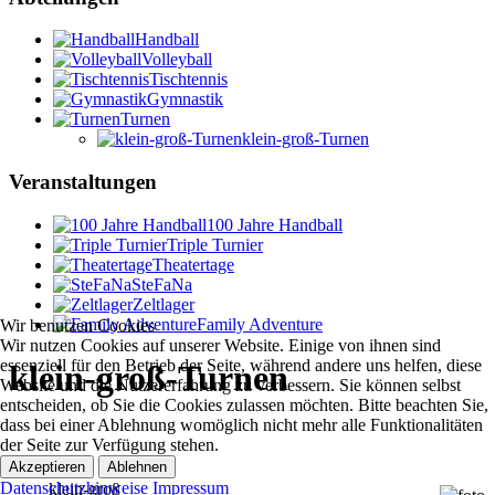
Handball
Volleyball
Tischtennis
Gymnastik
Turnen
klein-groß-Turnen
Veranstaltungen
100 Jahre Handball
Triple Turnier
Theatertage
SteFaNa
Zeltlager
Family Adventure
Wir benutzen Cookies
Wir nutzen Cookies auf unserer Website. Einige von ihnen sind
essenziell für den Betrieb der Seite, während andere uns helfen, diese
klein-groß-Turnen
Website und die Nutzererfahrung zu verbessern. Sie können selbst
entscheiden, ob Sie die Cookies zulassen möchten. Bitte beachten Sie,
dass bei einer Ablehnung womöglich nicht mehr alle Funktionalitäten
der Seite zur Verfügung stehen.
Akzeptieren
Ablehnen
Datenschutzhinweise
Impressum
klein-groß